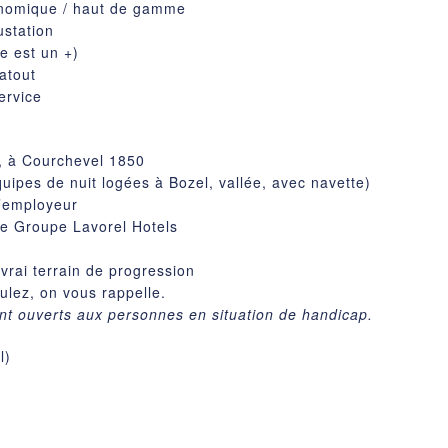
onomique / haut de gamme
ustation
e est un +)
atout
ervice
, à Courchevel 1850
quipes de nuit logées à Bozel, vallée, avec navette)
l’employeur
rne Groupe Lavorel Hotels
vrai terrain de progression
lez, on vous rappelle.
t ouverts aux personnes en situation de handicap.
l)